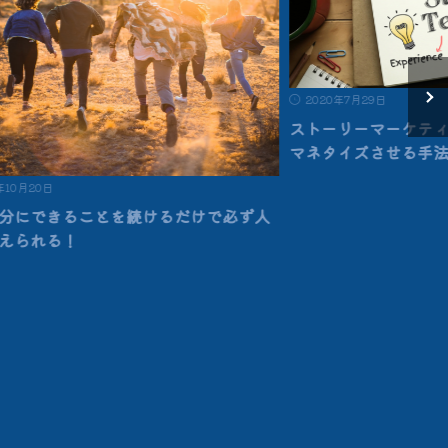
2020年7月29日
ストーリーマーケテ
マネタイズさせる手
年10月20日
分にできることを続けるだけで必ず人
えられる！