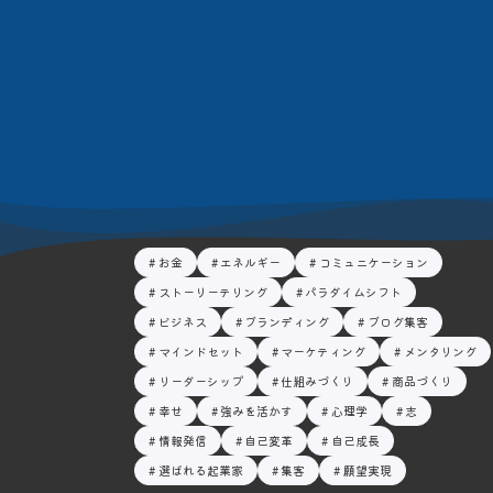
お金
エネルギー
コミュニケーション
ストーリーテリング
パラダイムシフト
ビジネス
ブランディング
ブログ集客
マインドセット
マーケティング
メンタリング
リーダーシップ
仕組みづくり
商品づくり
幸せ
強みを活かす
心理学
志
情報発信
自己変革
自己成長
選ばれる起業家
集客
願望実現