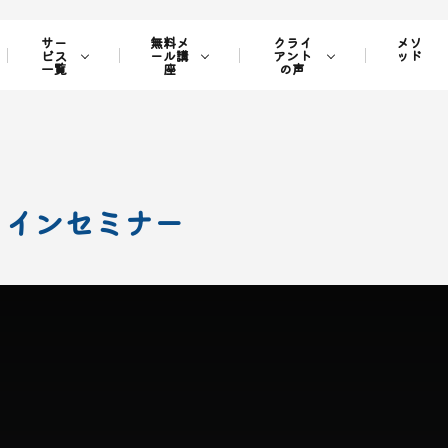
サー
無料メ
クライ
メソ
ビス
ール講
アント
ッド
一覧
座
の声
ラインセミナー