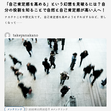
「自己肯定感を高める」という幻想を見破るには？自
分の役割を知ることで自然と自己肯定感が高い人へ！
ナカタケこと中野丈矢です。 自己肯定感を高めようとすればするほど、苦し
くなって……
takeyanakano
メンタリング
2020年10月20日
#
メンタリング