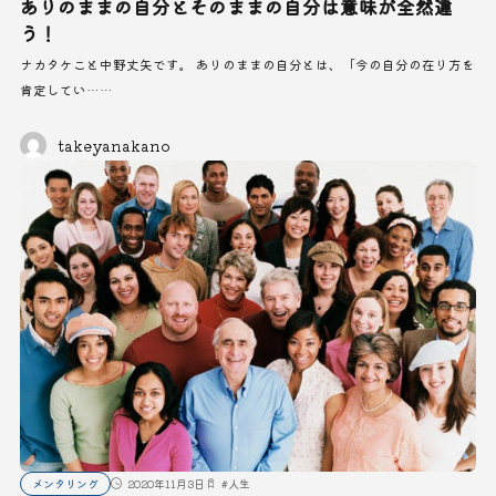
ありのままの自分とそのままの自分は意味が全然違
う！
ナカタケこと中野丈矢です。 ありのままの自分とは、「今の自分の在り方を
肯定してい……
takeyanakano
メンタリング
2020年11月3日
#
人生