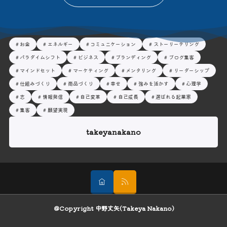
お金
エネルギー
コミュニケーション
ストーリーテリング
パラダイムシフト
ビジネス
ブランディング
ブログ集客
マインドセット
マーケティング
メンタリング
リーダーシップ
仕組みづくり
商品づくり
幸せ
強みを活かす
心理学
志
情報発信
自己変革
自己成長
選ばれる起業家
集客
願望実現
takeyanakano
＠Copyright 中野丈矢(Takeya Nakano)