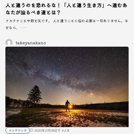
人と違うのを恐れるな！「人と違う生き方」へ進むあ
なたが辿るべき道とは？
ナカタケこと中野丈矢です。 人と違うことに悩む必要は一切ありません。な
ぜなら、……
takeyanakano
メンタリング
2020年10月28日
#
人生