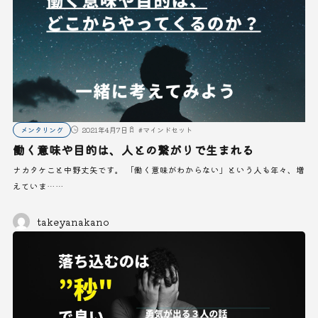
メンタリング
2021年4月7日
#
マインドセット
働く意味や目的は、人との繋がりで生まれる
ナカタケこと中野丈矢です。 「働く意味がわからない」という人も年々、増
えていま……
takeyanakano