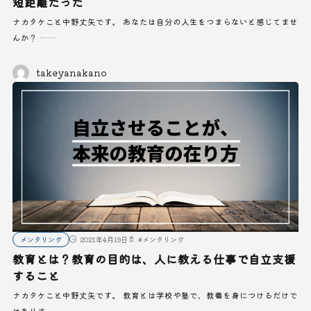
短距離だった
ナカタケこと中野丈矢です。 あなたは自分の人生をつまらないと感じてませ
んか？ ……
takeyanakano
メンタリング
2021年4月19日
#
メンタリング
教育とは？教育の目的は、人に教える仕事で自立支援
すること
ナカタケこと中野丈矢です。 教育とは学校や塾で、教養を身につけるだけで
はありま……