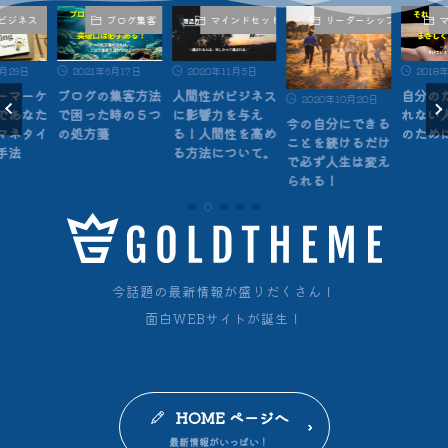
ブログ集客
マインドセット
リーダーシップ
マインドセット
月17日
2020年11月5日
2018年4月22日
2020
集客方法
人間性がビジネス
自分のために頑張
ストー
2020年10月20日
時の５つ
に影響力を与え
れない人は、誰か
ティン
今の自分にできる
る！人間性を高め
のために生きる人
の価値
ことを続けるだけ
る方法について。
ズさせ
で必ず人生は変え
られる！
今話題の最新情報が盛りだくさん！
面白WEBサイトが誕生！
HOME ページへ