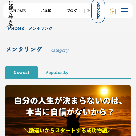
S
に
H
稼
A
HOME
ご挨拶
ブログ
サービス一覧
個
ぐ
R
E
生
き
方
HOME
メンタリング
メンタリング
category
Newest
Popularity