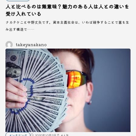
人と比べるのは無意味？魅力のある人は人との違いを
受け入れている
ナカタケこと中野丈矢です。資本主義社会は、いわば競争することで富を生
み出す構造で……
takeyanakano
メンタリング
2020年10月2日
#
人生