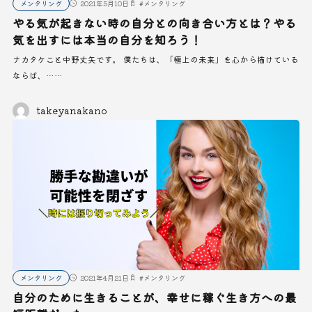
メンタリング
2021年5月10日
#
メンタリング
やる気が起きない時の自分との向き合い方とは？やる
気を出すには本当の自分を知ろう！
ナカタケこと中野丈矢です。 僕たちは、「極上の未来」を心から描けている
ならば、……
takeyanakano
メンタリング
2021年4月21日
#
メンタリング
自分のために生きることが、幸せに稼ぐ生き方への最