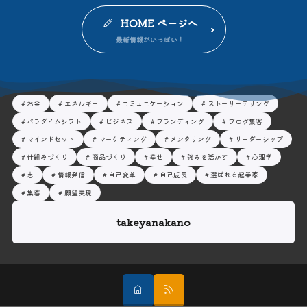
HOME ページへ
お金
エネルギー
コミュニケーション
ストーリーテリング
パラダイムシフト
ビジネス
ブランディング
ブログ集客
マインドセット
マーケティング
メンタリング
リーダーシップ
仕組みづくり
商品づくり
幸せ
強みを活かす
心理学
志
情報発信
自己変革
自己成長
選ばれる起業家
集客
願望実現
takeyanakano