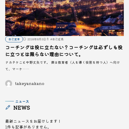
自己変革
2018年8月3日
#
自己成長
コーチングは役に立たない？コーチングは必ずしも役
に立つとは限らない理由について。
ナカタケこと中野丈矢です。 僕は教育者（人を導く役割を持つ人）へ向け
て、マーケ……
takeyanakano
ニュース
NEWS
最新ニュースをお届けします！
1件も記事がありません。