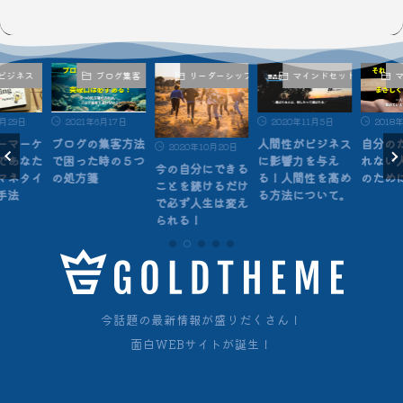
ビジネス
ブログ集客
リーダーシップ
マインドセット
7月29日
2021年6月17日
2020年11月5日
2018
ーマーケ
ブログの集客方法
人間性がビジネス
自分の
2020年10月20日
であなた
で困った時の５つ
に影響力を与え
れない
今の自分にできる
マネタイ
の処方箋
る！人間性を高め
のため
ことを続けるだけ
手法
る方法について。
で必ず人生は変え
られる！
今話題の最新情報が盛りだくさん！
面白WEBサイトが誕生！