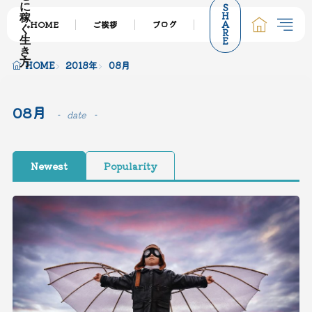
S
に
H
稼
A
HOME
ご挨拶
ブログ
サービス一覧
個
ぐ
R
E
生
き
方
HOME
2018年
08月
08月
date
Newest
Popularity