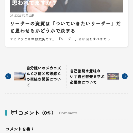
2021年1月12日
リーダーの資質は「ついていきたいリーダー」だ
と思わせるかどうかで決まる
ナカタケこと中野丈矢です。 「リーダー」とは何をすべきでし……
自分嫌いのメカニズ
自己啓発は意味な
ムと才能と劣等感と
い？自己啓発を学ぶ
の密接な関係につい
必要性について
て
コメント
（0件）
Comment
コメントを書く