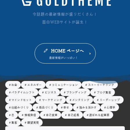
今話題の最新情報が盛りだくさん！
面白WEBサイトが誕生！
HOME ページへ
お金
エネルギー
コミュニケーション
ストーリーテリング
パラダイムシフト
ビジネス
ブランディング
ブログ集客
マインドセット
マーケティング
メンタリング
リーダーシップ
仕組みづくり
商品づくり
幸せ
強みを活かす
心理学
志
情報発信
自己変革
自己成長
選ばれる起業家
集客
願望実現