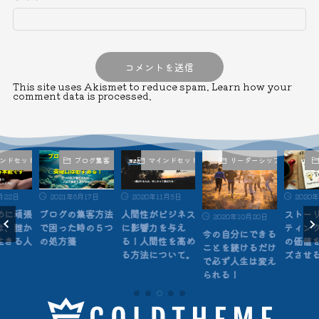
This site uses Akismet to reduce spam.
Learn how your
comment data is processed.
ブログ集客
マインドセット
リーダーシップ
ビジネス
月17日
2020年11月5日
2020年7月29日
2018
集客方法
人間性がビジネス
ストーリーマーケ
自分の
2020年10月20日
時の５つ
に影響力を与え
ティングであなた
れない
今の自分にできる
る！人間性を高め
の価値をマネタイ
のため
ことを続けるだけ
る方法について。
ズさせる手法
で必ず人生は変え
られる！