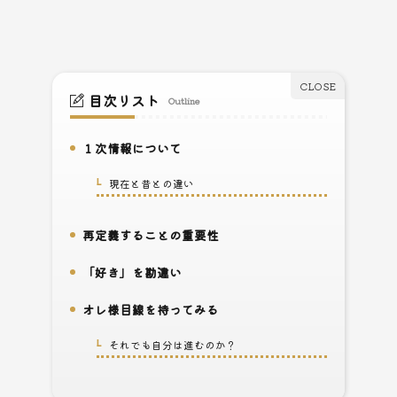
目次リスト
Outline
１次情報について
1.
現在と昔との違い
1-1.
再定義することの重要性
2.
「好き」を勘違い
3.
オレ様目線を持ってみる
4.
それでも自分は進むのか？
4-1.