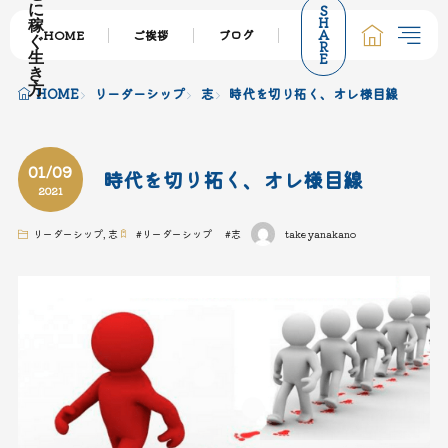
S
に
H
稼
A
HOME
ご挨拶
ブログ
サービス一覧
個
ぐ
R
E
生
き
方
HOME
リーダーシップ
志
時代を切り拓く、オレ様目線
01/09
時代を切り拓く、オレ様目線
2021
リーダーシップ
,
志
#
リーダーシップ
#
志
takeyanakano