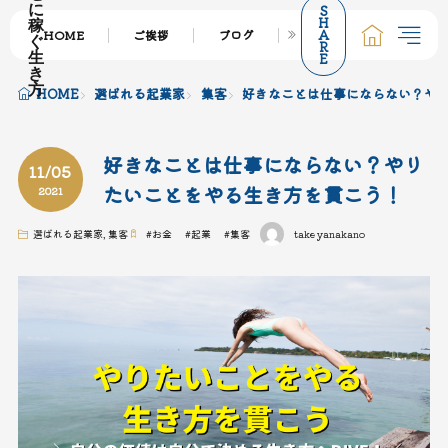
S
に
H
稼
A
HOME
ご挨拶
ブログ
サービス一覧
個
ぐ
R
E
生
き
方
HOME
選ばれる起業家
集客
好きなことは仕事にならない？や
好きなことは仕事にならない？やり
11/05
たいことをやる生き方を貫こう！
2021
選ばれる起業家
,
集客
#
お金
#
起業
#
集客
takeyanakano