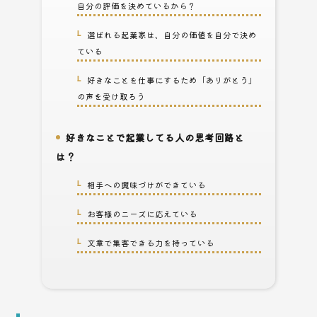
自分の評価を決めているから？
選ばれる起業家は、自分の価値を自分で決め
1-2.
ている
好きなことを仕事にするため「ありがとう」
1-3.
の声を受け取ろう
好きなことで起業してる人の思考回路と
2.
は？
相手への興味づけができている
2-1.
お客様のニーズに応えている
2-2.
文章で集客できる力を持っている
2-3.