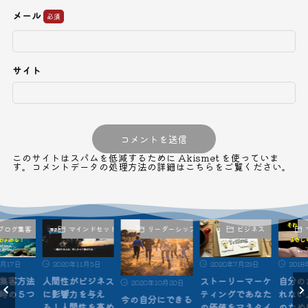
メール
サイト
このサイトはスパムを低減するために Akismet を使っていま
す。
コメントデータの処理方法の詳細はこちらをご覧ください
。
ブログ集客
マインドセット
リーダーシップ
ビジネス
月17日
2020年11月5日
2020年7月29日
2018
集客方法
人間性がビジネス
ストーリーマーケ
自分の
2020年10月20日
時の５つ
に影響力を与え
ティングであなた
れない
今の自分にできる
る！人間性を高め
の価値をマネタイ
のため