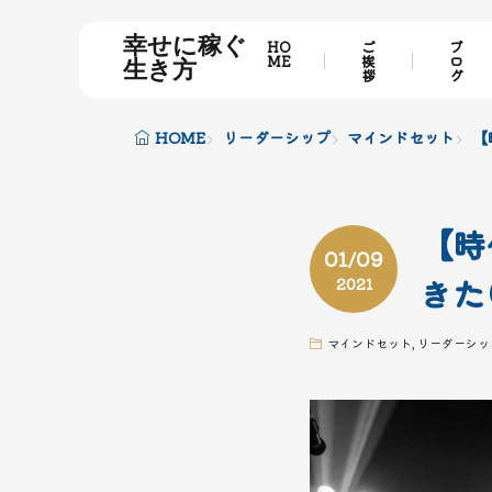
幸せに稼ぐ
HO
ご
ブ
ME
挨
ロ
生き方
拶
グ
HOME
リーダーシップ
マインドセット
【
【時
01/09
きた
2021
マインドセット
,
リーダーシッ