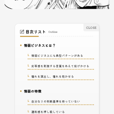
目次リスト
Outline
情弱ビジネスとは？
1.
情弱ビジネスにも典型パターンがある
1-1.
劣等感を刺激する言葉をあえて投げかける
1-2.
憧れを演出し、憧れを抱かせる
1-3.
情弱の特徴
2.
自分なりの判断基準を持っていない
2-1.
違和感を押し殺している
2-2.