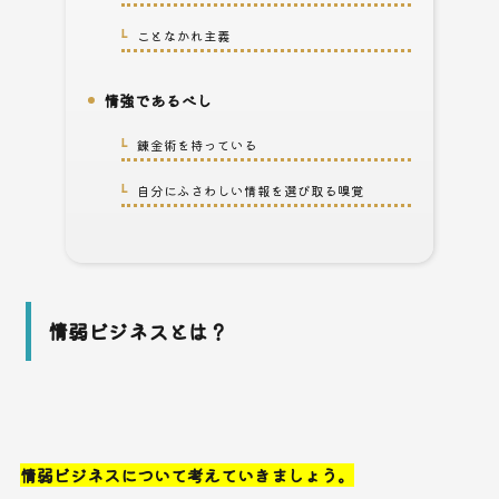
ことなかれ主義
2-3.
情強であるべし
3.
錬金術を持っている
3-1.
自分にふさわしい情報を選び取る嗅覚
3-2.
情弱ビジネスとは？
情弱ビジネスについて考えていきましょう。