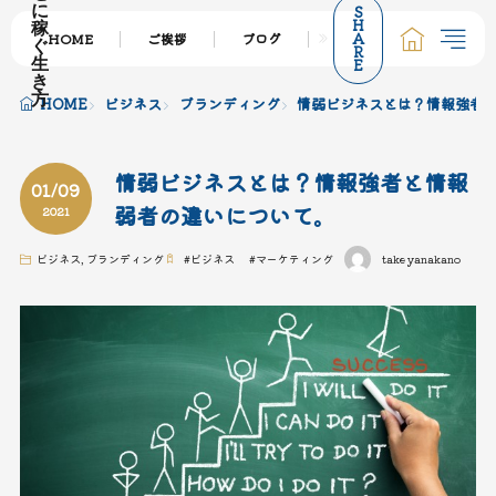
S
に
H
稼
A
HOME
ご挨拶
ブログ
サービス一覧
個
ぐ
R
E
生
き
方
HOME
ビジネス
ブランディング
情弱ビジネスとは？情報強者
情弱ビジネスとは？情報強者と情報
01/09
弱者の違いについて。
2021
ビジネス
,
ブランディング
#
ビジネス
#
マーケティング
takeyanakano