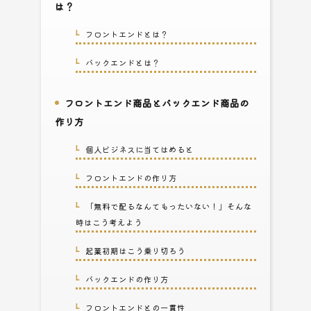
は？
フロントエンドとは？
1-1.
バックエンドとは？
1-2.
フロントエンド商品とバックエンド商品の
2.
作り方
個人ビジネスに当てはめると
2-1.
フロントエンドの作り方
2-2.
「無料で配るなんてもったいない！」そんな
2-2-1.
時はこう考えよう
起業初期はこう乗り切ろう
2-2-2.
バックエンドの作り方
2-3.
フロントエンドとの一貫性
2-3-1.