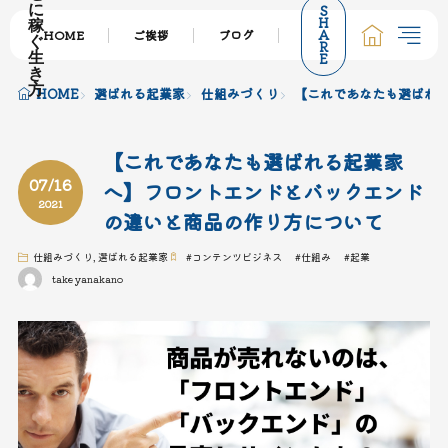
S
に
H
稼
A
HOME
ご挨拶
ブログ
サービス一覧
個
ぐ
R
E
生
き
方
HOME
選ばれる起業家
仕組みづくり
【これであなたも選ばれ
【これであなたも選ばれる起業家
07/16
へ】フロントエンドとバックエンド
2021
の違いと商品の作り方について
仕組みづくり
,
選ばれる起業家
#
コンテンツビジネス
#
仕組み
#
起業
takeyanakano