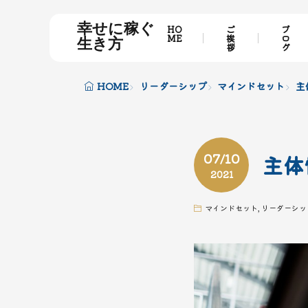
幸せに稼ぐ
HO
ご
ブ
ME
挨
ロ
生き方
拶
グ
HOME
リーダーシップ
マインドセット
主
07/10
主体
2021
マインドセット
,
リーダーシッ