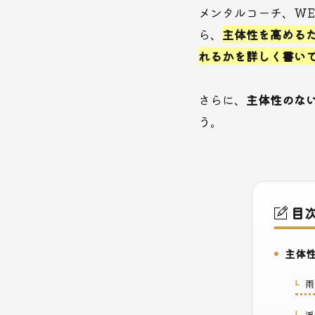
メンタルコーチ、W
ら、
主体性を高める
れるかを詳しく書い
さらに、
主体性のな
う。
目
主体性
1.
雨
1-1.
浮