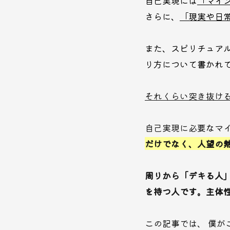
自己実現には
「マイ
さらに、
「現実や日
また、スピリチュア
り方について書かれ
それくらい突き抜け
自己実現に必要なマ
だけでなく、人望の
周りから「デキる人
を持つ人です。主体
この記事では、 僕