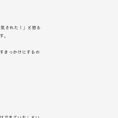
浮気された！」と怒る
す。
すきっかけにするの
はできていた」とい