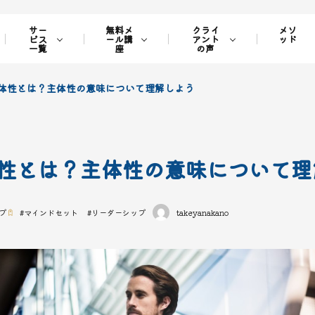
サー
無料メ
クライ
メソ
ビス
ール講
アント
ッド
一覧
座
の声
体性とは？主体性の意味について理解しよう
性とは？主体性の意味について理
プ
#
マインドセット
#
リーダーシップ
takeyanakano