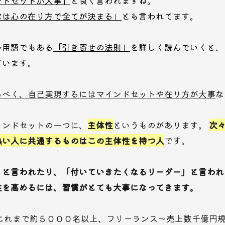
ンドセットが大事」
と良く言われますね。
常は心の在り方で全てが決まる」
とも言われてます。
ル用語でもある
「引き寄せの法則」
を詳しく読んでいくと、
ています。
るべく、自己実現するにはマインドセットや在り方が大事
な
インドセットの一つに、
主体性
というものがあります。
次
熱い人に共通するものはこの主体性を持つ人
です。
」と言われたり、「付いていきたくなるリーダー」と言われ
性を高めるには、習慣がとても大事になってきます。
がこれまで約５０００名以上、フリーランス〜売上数千億円