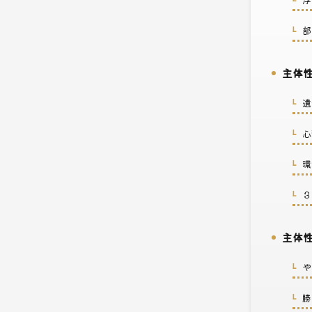
1-2.
部
1-3.
主体性
2.
遺
2-1.
心
2-2.
環
2-3.
３
2-4.
主体性
3.
や
3-1.
勝
3-2.